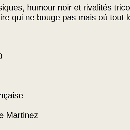
ques, humour noir et rivalités tri
vire qui ne bouge pas mais où tout 
0
nçaise
re Martinez