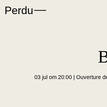
Perdu
Updates
Progr
Nieuws
Agenda
B
Vacatures
Afgelopen pr
Programma-ar
Podcast
03 jul om 20:00 | Ouverture 
Boekhandel
Steun ons