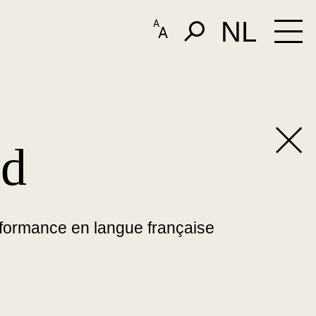
NL
Verder
Zaalhuur
rd
Boekhandel, theater & uitgeverij
Perdu: toen & nu
ANBI & overig
ën
Contact, mensen & toegankelijkheid
rformance en langue française