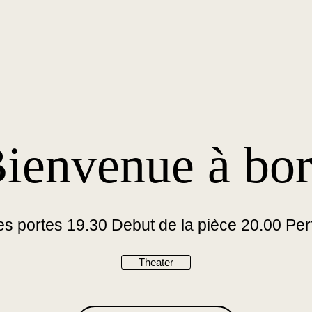
amma's
Perdu Studie
Overzicht
ienvenue à bo
ogramma’s
Perdu schrijfworkshop
chief
Perdu projectworkshop
Gastworkshop: Vertaling
Gastworkshop: Encyclopedie
des portes 19.30 Debut de la pièce 20.00 Pe
Theater
Culturele
Boycot Israël