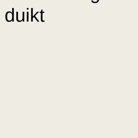
duikt
afstuderend
acteur Thor
Braun met
volle overgave
in het werk van