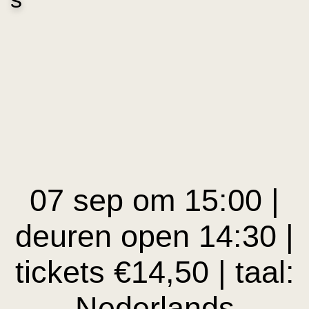
Perdu: toen & nu
Gastworkshop:
Culturele
Steun ons
Boycot Israël
Encyclopedieën
ANBI & overig
Contact, mensen &
toegankelijkheid
07 sep om 15:00 |
deuren open 14:30 |
tickets €14,50 | taal:
Nederlands