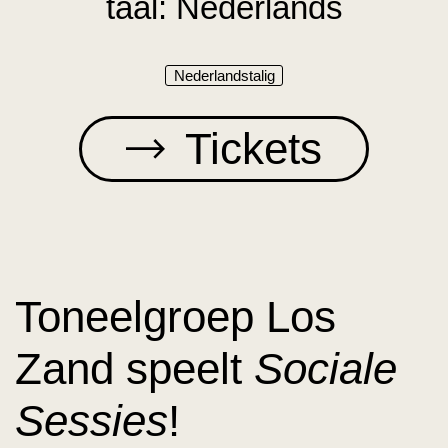
taal: Nederlands
Gastworkshop: Encyclopedieën
ANBI & overig
Contact, mensen &
Nederlandstalig
Culturele
Steun ons
Boycot Israël
toegankelijkheid
Tickets
Toneelgroep Los
Zand speelt
Sociale
Sessies
!