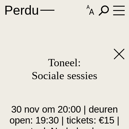
Perdu
Updates
Nieuws
Programma's
Vacatures
Agenda
Perdu Studie
Toneel:
Afgelopen programma’s
Sociale sessies
Overzicht
Verder
Programma-archief
Perdu schrijfworkshop
Podcast
Zaalhuur
Perdu projectworkshop
30 nov om 20:00 | deuren
Boekhandel, theater & uitgeverij
Gastworkshop: Vertaling
open: 19:30 | tickets: €15 |
Perdu: toen & nu
Boekhandel